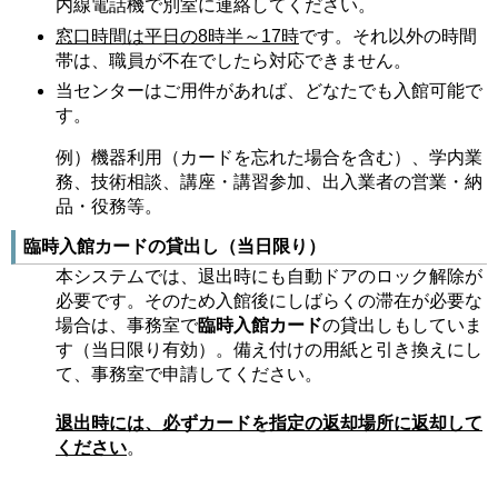
内線電話機で別室に連絡してください。
窓口時間は平日の8時半～17時
です。それ以外の時間
帯は、職員が不在でしたら対応できません。
当センターはご用件があれば、どなたでも入館可能で
す。
例）機器利用（カードを忘れた場合を含む）、学内業
務、技術相談、講座・講習参加、出入業者の営業・納
品・役務等。
臨時入館カードの貸出し（当日限り）
本システムでは、退出時にも自動ドアのロック解除が
必要です。そのため入館後にしばらくの滞在が必要な
場合は、事務室で
臨時入館カード
の貸出しもしていま
す（当日限り有効）。備え付けの用紙と引き換えにし
て、事務室で申請してください。
退出時には、必ずカードを指定の返却場所に返却して
ください
。