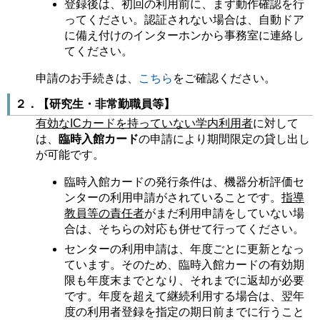
登録後は、初回の利用前に、まず動作確認を行
ってください。認証されない場合は、自動ドア
に備え付けのインターホンから事務室に連絡し
てください。
申請のお手続きは、
こちら
をご確認ください。
２．【研究生・非常勤職員等】
有効なICカードを持っていない学内利用者
に対して
は、
臨時入館カード
の申請により期間限定の貸し出し
が可能です。
臨時入館カードの発行条件は、機器分析評価セ
ンターの利用申請がされていることです。
指導
教員等の責任者
がまだ利用申請をしていない場
合は、そちらの対応も併せて行ってください。
センターの利用申請は、年度ごとに更新となっ
ています。そのため、臨時入館カードの有効期
限も年度末までとなり、それまでに返却が必要
です。年度を超えて継続利用する場合は、翌年
度の利用者登録を指定の期日前までに行うこと