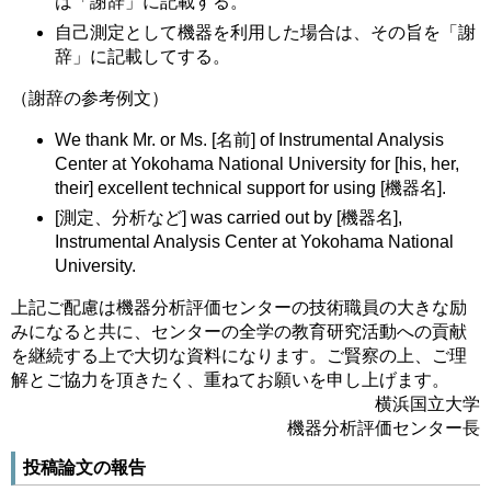
は「謝辞」に記載する。
自己測定として機器を利用した場合は、その旨を「謝
辞」に記載してする。
（謝辞の参考例文）
We thank Mr. or Ms. [名前] of Instrumental Analysis
Center at Yokohama National University for [his, her,
their] excellent technical support for using [機器名].
[測定、分析など] was carried out by [機器名],
Instrumental Analysis Center at Yokohama National
University.
上記ご配慮は機器分析評価センターの技術職員の大きな励
みになると共に、センターの全学の教育研究活動への貢献
を継続する上で大切な資料になります。ご賢察の上、ご理
解とご協力を頂きたく、重ねてお願いを申し上げます。
横浜国立大学
機器分析評価センター長
投稿論文の報告