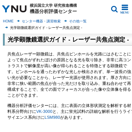
横浜国立大学
研究推進機構
機器分析評価センター
MENU
HOME
センター機器・講習検索
その他一覧
光学顕微鏡選択ガイド - レーザー共焦点測定 -
光学顕微鏡選択ガイド - レーザー共焦点測定 -
共焦点レーザー顕微鏡は、共焦点ピンホールを光路にはさむことに
よって焦点がずれたぼけの原因となる光を取り除き、非常に高コン
トラストで解像度が高い像が得られることを特徴とする顕微鏡で
す。ピンホールを通ったわずかな光しか検出されず、単一波長の強
い光が必要なことから、レーザー光源が使用されます。厚さ方向に
非常に狭い範囲の焦点が合った光だけを取り込み、重ね合わせて再
構成することで、全ての面でフォーカスが合った像や立体像を得る
ことができます。
機器分析評価センターには、主に表面の立体形状測定を解析する材
料系分野向けに
VK-3000
と、主に蛍光試料の詳細な解析を行うライ
サイエンス系向けに
LSM980
があります。