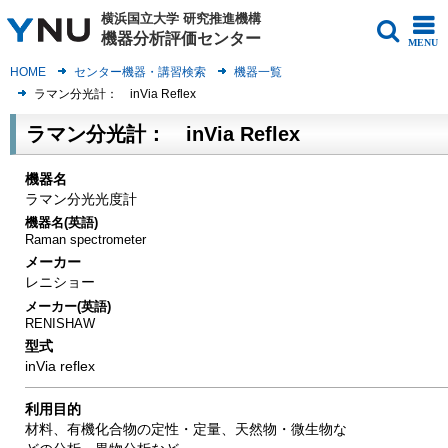
横浜国立大学
研究推進機構
機器分析評価センター
MENU
HOME
センター機器・講習検索
機器一覧
ラマン分光計： inVia Reflex
ラマン分光計： inVia Reflex
機器名
ラマン分光光度計
機器名(英語)
Raman spectrometer
メーカー
レニショー
メーカー(英語)
RENISHAW
型式
inVia reflex
利用目的
材料、有機化合物の定性・定量、天然物・微生物な