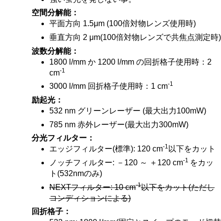
空間分解能
平面方向 1.5μm (100倍対物レンズ使用時)
垂直方向 2 μm(100倍対物レンズで共焦点測定時)
波数分解能
1800 l/mm か 1200 l/mm の回折格子使用時：2
-1
cm
-1
3000 l/mm 回折格子使用時：1 cm
励起光
532 nm グリーンレーザー (最大出力100mW)
785 nm 赤外レーザー(最大出力300mW)
分光フィルター
-1
エッジフィルター(標準): 120 cm
以下をカット
-1
ノッチフィルター: －120 ～ ＋120 cm
をカッ
ト(532nmのみ)
-1
NEXTフィルター: 10 cm
以下をカット(ただし
コンディションによる)
回折格子