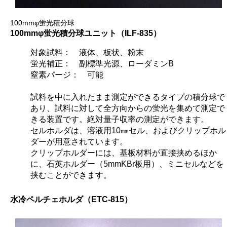
100mmφ蛍光積分球
100mmφ蛍光積分球ユニット（ILF-835）
対象試料： 液体、板状、粉末
蛍光補正： 副標準光源、ローダミンB
窒素パージ： 可能
試料を中に入れたまま測定ができるタイプの積分球で
あり、試料に対して全方向からの蛍光を集めて測定で
きる装置です。絶対量子収率の測定ができます。
セルホルダは、溶液用10㎜セル、およびクリップホル
ダーが用意されています。
クリップホルダーには、基板材料が直接挟めるほか
に、石英ホルダー（5mmKBr板用）、ミニセルなどを
挟むことができます。
水冷
ペルチェホルダ（ETC-815）