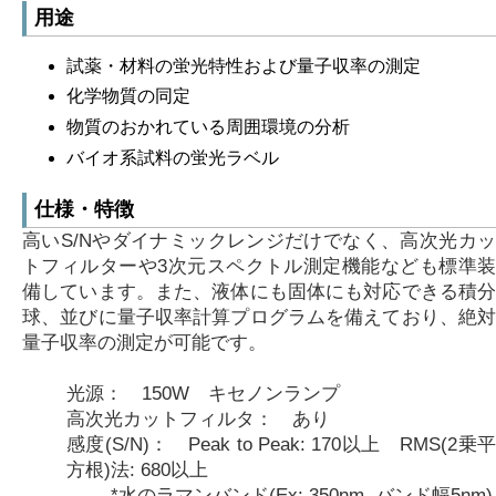
用途
試薬・材料の蛍光特性および量子収率の測定
化学物質の同定
物質のおかれている周囲環境の分析
バイオ系試料の蛍光ラベル
仕様・特徴
高いS/Nやダイナミックレンジだけでなく、高次光カッ
トフィルターや3次元スペクトル測定機能なども標準装
備しています。また、液体にも固体にも対応できる積分
球、並びに量子収率計算プログラムを備えており、絶対
量子収率の測定が可能です。
光源： 150W キセノンランプ
高次光カットフィルタ： あり
感度(S/N)： Peak to Peak: 170以上 RMS(2乗平
方根)法: 680以上
*水のラマンバンド(Ex: 350nm, バンド幅5nm)