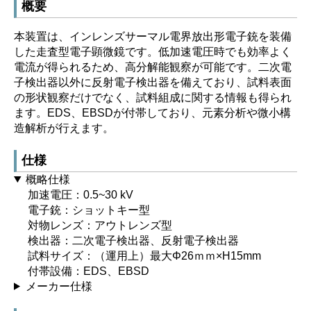
概要
本装置は、インレンズサーマル電界放出形電子銃を装備
した走査型電子顕微鏡です。低加速電圧時でも効率よく
電流が得られるため、高分解能観察が可能です。二次電
子検出器以外に反射電子検出器を備えており、試料表面
の形状観察だけでなく、試料組成に関する情報も得られ
ます。EDS、EBSDが付帯しており、元素分析や微小構
造解析が行えます。
仕様
概略仕様
加速電圧：0.5~30 kV
電子銃：ショットキー型
対物レンズ：アウトレンズ型
検出器：二次電子検出器、反射電子検出器
試料サイズ：（運用上）最大Φ26ｍｍ×H15mm
付帯設備：EDS、EBSD
メーカー仕様