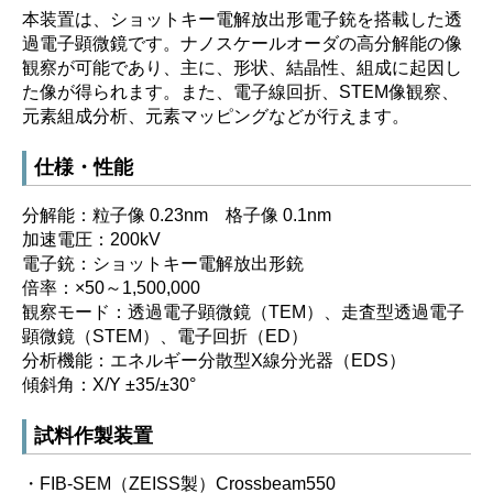
本装置は、ショットキー電解放出形電子銃を搭載した透
過電子顕微鏡です。ナノスケールオーダの高分解能の像
観察が可能であり、主に、形状、結晶性、組成に起因し
た像が得られます。また、電子線回折、STEM像観察、
元素組成分析、元素マッピングなどが行えます。
仕様・性能
分解能：粒子像 0.23nm 格子像 0.1nm
加速電圧：200kV
電子銃：ショットキー電解放出形銃
倍率：×50～1,500,000
観察モード：透過電子顕微鏡（TEM）、走査型透過電子
顕微鏡（STEM）、電子回折（ED）
分析機能：エネルギー分散型X線分光器（EDS）
傾斜角：X/Y ±35/±30°
試料作製装置
・FIB-SEM（ZEISS製）Crossbeam550