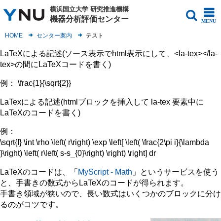
横浜国立大学
研究推進機構
機器分析評価センター
MENU
HOME
センター案内
テスト
LaTeXによる記述(ソース表示でhtml表示にして、<la-tex></la-
tex>の間にLaTeXコードを書く)
例：
LaTexによる記述(htmlブロックを挿入して la-tex 要素中に
LaTeXのコードを書く)
例：
LaTeXのコードは、「
MyScript - Math
」というサービスを使う
と、手書きの数式からLaTeXのコードが得られます。
手書き領域が狭いので、長い数式はいくつかのブロックに分け
るのがコツです。